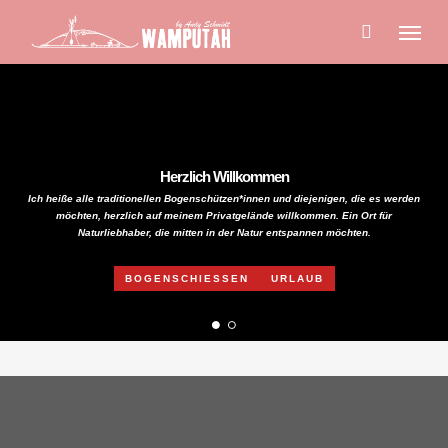
Skip
Menu
to
main
content
Herzlich Willkommen
Ich heiße alle traditionellen Bogenschützen*innen und diejenigen, die es werden
möchten, herzlich auf meinem Privatgelände willkommen. Ein Ort für
Naturliebhaber, die mitten in der Natur entspannen möchten.
BOGENSCHIESSEN
URLAUB