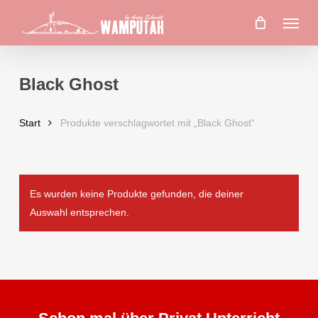
Skip
Menu
to
main
content
Black Ghost
Start
Produkte verschlagwortet mit „Black Ghost“
Es wurden keine Produkte gefunden, die deiner
Auswahl entsprechen.