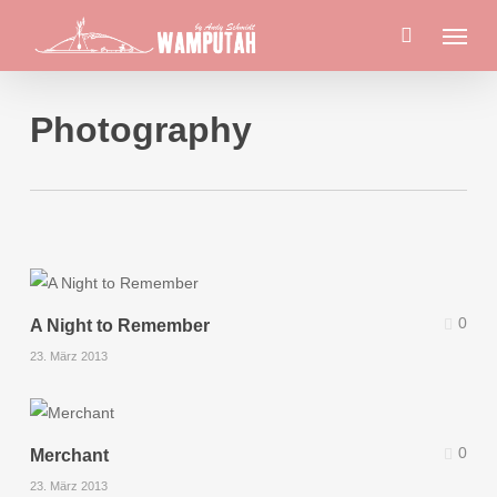
Skip
Menu
to
main
content
Photography
0
A Night to Remember
23. März 2013
0
Merchant
23. März 2013