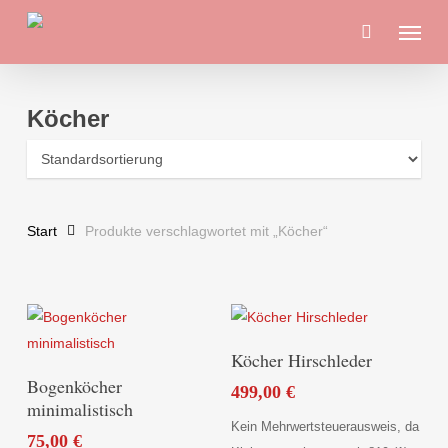
Skip
Menu
to
main
content
Köcher
Start
Produkte verschlagwortet mit „Köcher“
In Den Warenkorb
Köcher Hirschleder
Dieses
Ausführung Wählen
Bogenköcher
499,00
€
Produkt
minimalistisch
weist
Kein Mehrwertsteuerausweis, da
75,00
€
mehrere