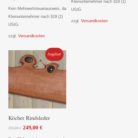
Kleinunternehmer nach §19 (1)
Varianten
Kein Mehrwertsteuerausweis, da
UStG.
auf.
Kleinunternehmer nach §19 (1)
zzgl.
Versandkosten
Die
UStG.
Optionen
zzgl.
Versandkosten
können
auf
Angebot!
der
Produktseite
gewählt
werden
In Den Warenkorb
Köcher Rindsleder
Ursprünglicher
Aktueller
249,00
€
299,00
€
Preis
Preis