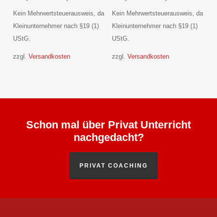
Varianten
Varianten
Kein Mehrwertsteuerausweis, da
Kein Mehrwertsteuerausweis, da
auf.
auf.
Kleinunternehmer nach §19 (1)
Kleinunternehmer nach §19 (1)
Die
Die
UStG.
UStG.
Optionen
Optionen
zzgl.
Versandkosten
zzgl.
Versandkosten
können
können
auf
auf
der
der
Produktseite
Produktseite
gewählt
gewählt
Schon mal über Privat Unterricht
werden
werden
nachgedacht?
PRIVAT COACHING