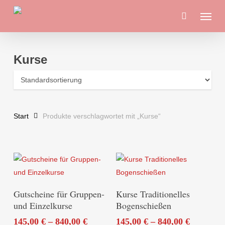
Skip
Menu
to
main
content
Kurse
Start
Produkte verschlagwortet mit „Kurse“
Dieses
Dieses
Ausführung Wählen
Ausführung Wählen
Gutscheine für Gruppen-
Kurse Traditionelles
Produkt
Produkt
und Einzelkurse
Bogenschießen
weist
weist
145,00
€
–
840,00
€
145,00
€
–
840,00
€
mehrere
mehrere